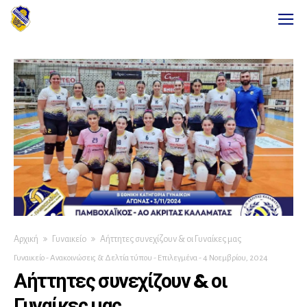
Αρχική
Γυναικείο
Αήττητες συνεχίζουν & οι Γυναίκες μας
Γυναικείο
-
Ανακοινώσεις & Δελτία τύπου
-
Επιλεγμένα
-
4 Νοεμβρίου, 2024
Αήττητες συνεχίζουν & οι
Γυναίκες μας