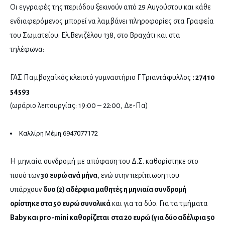
Οι εγγραφές της περιόδου ξεκινούν από 29 Αυγούστου και κάθε
ενδιαφερόμενος μπορεί να λαμβάνει πληροφορίες στα Γραφεία
του Σωματείου: Ελ.Βενιζέλου 138, στο Βραχάτι και στα
τηλέφωνα:
ΓΑΣ Παμβοχαϊκός κλειστό γυμναστήριο Γ Τριαντάφυλλος
: 27410
54593
(ωράριο λειτουργίας: 19:00 – 22:00, Δε-Πα)
Καλλίρη Μέμη 6947077172
Η μηνιαία συνδρομή με απόφαση του Δ.Σ. καθορίστηκε στο
ποσό των
30 ευρώ ανά μήνα
, ενώ στην περίπτωση που
υπάρχουν
δυο (2) αδέρφια μαθητές η μηνιαία συνδρομή
ορίστηκε στα 50 ευρώ συνολικά
και για τα δύο. Για τα τμήματα
Baby και pro-mini καθορίζεται στα 20 ευρώ (για δύο αδέλφια 50