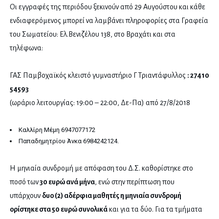
Οι εγγραφές της περιόδου ξεκινούν από 29 Αυγούστου και κάθε
ενδιαφερόμενος μπορεί να λαμβάνει πληροφορίες στα Γραφεία
του Σωματείου: Ελ.Βενιζέλου 138, στο Βραχάτι και στα
τηλέφωνα:
ΓΑΣ Παμβοχαϊκός κλειστό γυμναστήριο Γ Τριαντάφυλλος
: 27410
54593
(ωράριο λειτουργίας: 19:00 – 22:00, Δε-Πα) από 27/8/2018
Καλλίρη Μέμη 6947077172
Παπαδημητρίου Άνκα 6984242124.
Η μηνιαία συνδρομή με απόφαση του Δ.Σ. καθορίστηκε στο
ποσό των
30 ευρώ ανά μήνα
, ενώ στην περίπτωση που
υπάρχουν
δυο (2) αδέρφια μαθητές η μηνιαία συνδρομή
ορίστηκε στα 50 ευρώ συνολικά
και για τα δύο. Για τα τμήματα