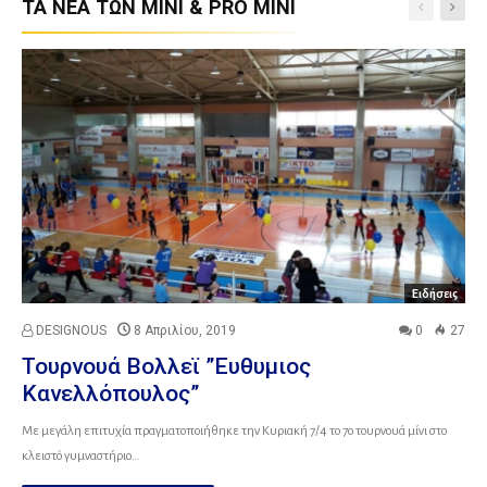
ΤΑ ΝΕΑ ΤΩΝ MINI & PRO MINI
Ειδήσεις
DESIGNOUS
8 Απριλίου, 2019
0
27
Τουρνουά Βολλεϊ ”Ευθυμιος
Κανελλόπουλος”
Με μεγάλη επιτυχία πραγματοποιήθηκε την Κυριακή 7/4 το 7ο τουρνουά μίνι στο
κλειστό γυμναστήριο…