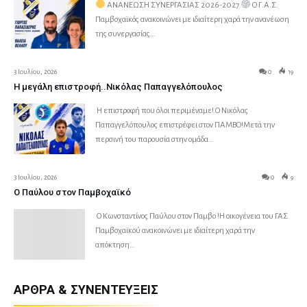
ΑΝΑΝΕΩΣΗ ΣΥΝΕΡΓΑΣΙΑΣ 2026-2027
Ο Γ.Α.Σ.
Παμβοχαϊκός ανακοινώνει με ιδιαίτερη χαρά την ανανέωση
της συνεργασίας…
3 Ιουλίου, 2026
0
19
Η μεγάλη επιστροφή..Νικόλας Παπαγγελόπουλος
Η επιστροφή που όλοι περιμέναμε! Ο Νικόλας
Παπαγγελόπουλος επιστρέφει στον ΠΑΜΒΟ!Μετά την
περσινή του παρουσία στην ομάδα…
3 Ιουλίου, 2026
0
9
Ο Παύλου στον Παμβοχαϊκό
Ο Κωνσταντίνος Παύλου στον Παμβο !Η οικογένεια του ΓΑΣ
Παμβοχαϊκού ανακοινώνει με ιδιαίτερη χαρά την
απόκτηση…
ΆΡΘΡΑ & ΣΥΝΕΝΤΕΎΞΕΙΣ