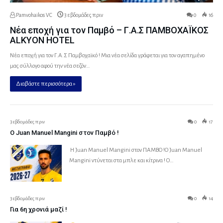
Pamvohaikos VC
3 εβδομάδες πριν
0
16
Νέα εποχή για τον Παμβό – Γ.Α.Σ ΠΑΜΒΟΧΑΪΚΟΣ
ALKYON HOTEL
Νέα εποχή για τον Γ.Α.Σ Παμβοχαϊκό ! Μια νέα σελίδα γράφεται για τον αγαπημένο
μας σύλλογο αφού την νέα σεζόν…
Διαβάστε περισσότερα »
3 εβδομάδες πριν
0
17
Ο Juan Manuel Mangini στον Παμβό !
Η Juan Manuel Mangini στον ΠΑΜΒΟ !Ο Juan Manuel
Mangini ντύνεται στα μπλε και κίτρινα ! Ο…
3 εβδομάδες πριν
0
14
Για 6η χρονιά μαζί !