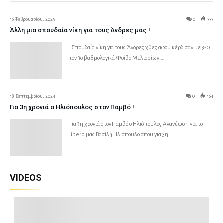
16 Φεβρουαρίου, 2025
0
333
Άλλη μια σπουδαία νίκη για τους Άνδρες μας !
Σπουδαία νίκη για τους Άνδρες χθες αφού κέρδισαν με 3-0
τον 3ο βαθμολογικά Φοίβο Μελισσίων.…
18 Σεπτεμβρίου, 2024
0
164
Για 3η χρονιά ο Ηλιόπουλος στον Παμβό !
Για 3η χρονιά στον Παμβό ο Ηλιόπουλος Ανανέωση για το
libero μας Βασίλη Ηλιόπουλο όπου για 3η…
VIDEOS