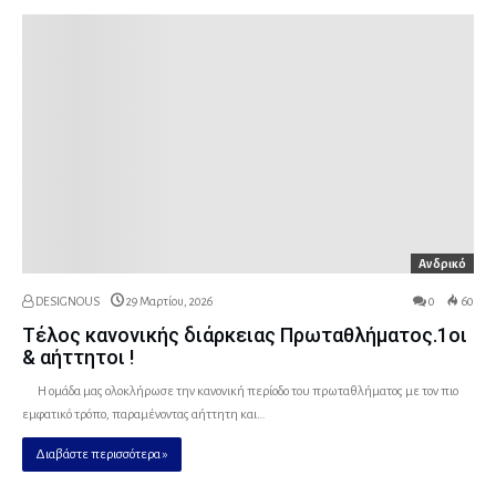
Ανδρικό
DESIGNOUS
29 Μαρτίου, 2026
0
60
Τέλος κανονικής διάρκειας Πρωταθλήματος.1οι
& αήττητοι !
Η ομάδα μας ολοκλήρωσε την κανονική περίοδο του πρωταθλήματος με τον πιο
εμφατικό τρόπο, παραμένοντας αήττητη και…
Διαβάστε περισσότερα »