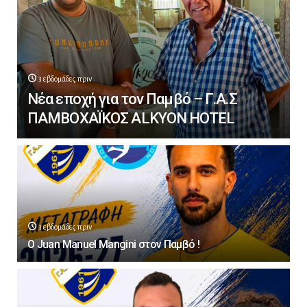
3 εβδομάδες πριν
Νέα εποχή για τον Παμβό – Γ.Α.Σ
ΠΑΜΒΟΧΑΪΚΟΣ ALKYON HOTEL
3 εβδομάδες πριν
Ο Juan Manuel Mangini στον Παμβό !