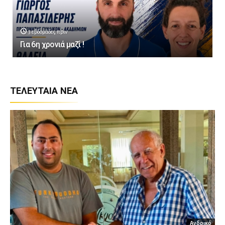
3 εβδομάδες πριν
Για 6η χρονιά μαζί !
ΤΕΛΕΥΤΑΊΑ ΝΈΑ
Ανδρικό