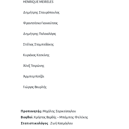
HENRIQUE MEIRELES
Δημήτρης Σταυρόπουλος
Φραντσέσκο Γιαννούτσος
Δημήτρης Παλαιολόγος
Στέλιος Σταμπεδάκης
Κυριάκος Κεσκίνης
Άλεξ Τσιρώνης
Άρμπερ Κοτζάι
Γιώργος Βουρλής
Προπονητής:
Μιχάλης Σαρικεϊσογλου
Βοηθοί:
Χρήστος Βαρδής – Μπάμπης Φελέκης
Στατιστικολόγος
: Ζωή Κοσμόγλου