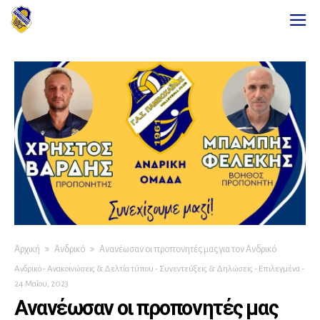
Αρχική
Ανδρικό
Ανανέωσαν οι προπονητές μας για τον Ανδρικό
Ανδρικό
-
Ανακοινώσεις & Δελτία τύπου
-
Συνεντεύξεις & Δηλώσεις
-
Επιλεγμένα
-
24 Μαΐου, 2023
Ανανέωσαν οι προπονητές μας