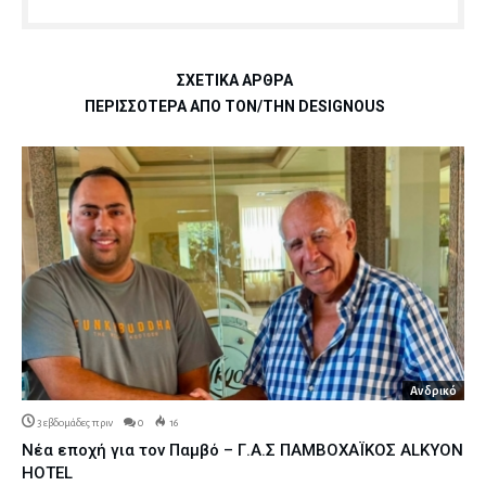
ΣΧΕΤΙΚΆ ΆΡΘΡΑ
ΠΕΡΙΣΣΌΤΕΡΑ ΑΠΌ ΤΟΝ/ΤΗΝ DESIGNOUS
Ανδρικό
3 εβδομάδες πριν
0
16
Νέα εποχή για τον Παμβό – Γ.Α.Σ ΠΑΜΒΟΧΑΪΚΟΣ ALKYON
HOTEL