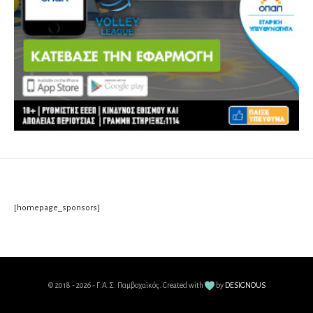
[homepage_sponsors]
© 2018 - 2026
- Γ.Α.Σ. Παμβοχαϊκός.
Created with
by
DESIGNOUS