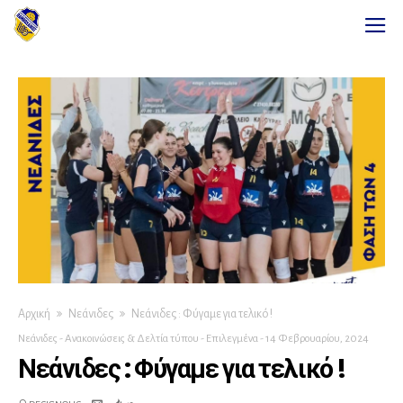
Αρχική
Νεάνιδες
Νεάνιδες : Φύγαμε για τελικό !
Νεάνιδες
-
Ανακοινώσεις & Δελτία τύπου
-
Επιλεγμένα
-
14 Φεβρουαρίου, 2024
Νεάνιδες : Φύγαμε για τελικό !