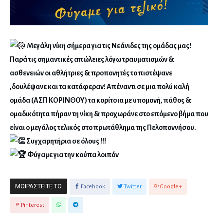
Μεγάλη νίκη σήμερα για τις Νεάνιδες της ομάδας μας!
Παρά τις σημαντικές απώλειες λόγω τραυματισμών &
ασθενειών οι αθλήτριες & προπονητές το πιστέψανε
,δουλέψανε και τα κατάφεραν! Απέναντι σε μια πολύ καλή
ομάδα (ΑΣΠ ΚΟΡΙΝΘΟΥ) τα κορίτσια με υπομονή, πάθος &
ομαδικότητα πήραν τη νίκη & προχωράνε στο επόμενο βήμα που
είναι ο μεγάλος τελικός στο πρωτάθλημα της Πελοποννήσου.
Συγχαρητήρια σε όλους !!!
Φύγαμε για την κούπα λοιπόν
ΜΟΙΡΑΣΤΕΊΤΕ ΤΟ
Facebook
Twitter
Google+
Pinterest