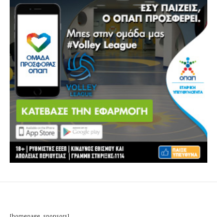
[homepage_sponsors]