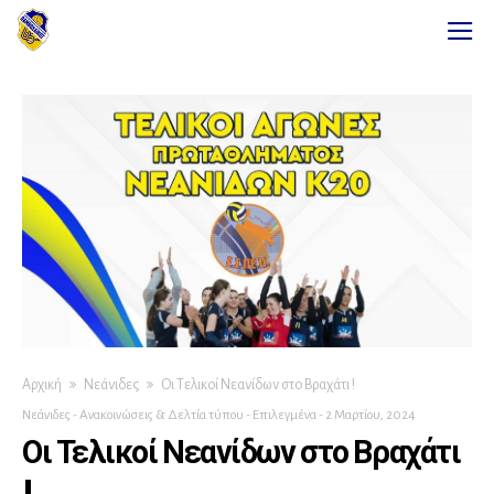
Αρχική
Νεάνιδες
Οι Τελικοί Νεανίδων στο Βραχάτι !
Νεάνιδες
-
Ανακοινώσεις & Δελτία τύπου
-
Επιλεγμένα
-
2 Μαρτίου, 2024
Οι Τελικοί Νεανίδων στο Βραχάτι
!