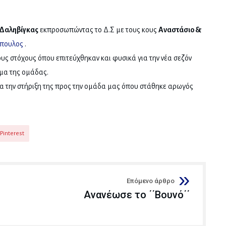
Δαληβίγκας
εκπροσωπώντας το Δ.Σ με τους κους
Αναστάσιο &
πουλος
.
υς στόχους όπου επιτεύχθηκαν και φυσικά για την νέα σεζόν
αμα της ομάδας.
ια την στήριξη της προς την ομάδα μας όπου στάθηκε αρωγός
Pinterest
Επόμενο άρθρο
Ανανέωσε το ΄΄Βουνό΄΄