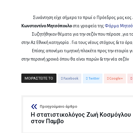
Συνάντηση είχε σήμερα το πρωί ο Πρόεδρος μας κος
Κωνσταντίνο Μητσόπουλο
στα γραφεία της
Φάρμα Μητσό
Συζητήθηκαν θέματα για την σεζόν που πέρασε ,για το
στην Α2 Εθνική κατηγορία . Για τους νέους στόχους & το όρ
Επίσης απονέμει τιμητική πλακέτα προς την εταιρία γ
στην περσινή χρονιά όπου θα είναι παρών & την νέα σεζόν
ΜΟΙΡΑΣΤΕΊΤΕ ΤΟ
Facebook
Twitter
Google+
Προηγούμενο άρθρο
Η στατιστικολόγος Ζωή Κοσμόγλου
στον Παμβο