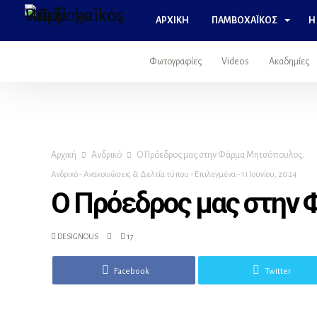
ΑΡΧΙΚΉ
ΠΑΜΒΟΧΑΪΚΌΣ
Η
Φωτογραφίες
Videos
Ακαδημίες
Αρχική
Ανδρικό
Ο Πρόεδρος μας στην Φάρμα Μητσόπουλος.
Ανδρικό
-
Ανακοινώσεις & Δελτία τύπου
-
Επιλεγμένα
-
11 Ιουνίου, 2024
Ο Πρόεδρος μας στην
DESIGNOUS
17
Facebook
Twitter