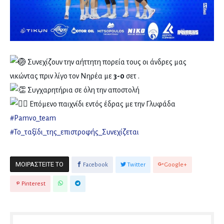
Συνεχίζουν την αήττητη πορεία τους οι άνδρες μας
νικώντας πριν λίγο τον Νηρέα με
3-0
σετ .
Συγχαρητήρια σε όλη την αποστολή
Επόμενο παιχνίδι εντός έδρας με την Γλυφάδα
#Pamvo_team
#Το_ταξίδι_της_επιστροφής_Συνεχίζεται
ΜΟΙΡΑΣΤΕΊΤΕ ΤΟ
Facebook
Twitter
Google+
Pinterest