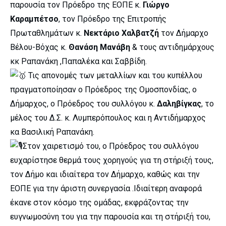
παρουσία τον Πρόεδρο της ΕΟΠΕ κ.
Γιώργο
Καραμπέτσο
, τον Πρόεδρο της Επιτροπής
Πρωταθλημάτων κ.
Νεκτάριο Χαλβατζή
τον Δήμαρχο
Βέλου-Βόχας κ.
Θανάση Μανάβη
& τους αντιδημάρχους
κκ Ραπανάκη ,Παπαλέκα και Σαββίδη.
Τις απονομές των μεταλλίων και του κυπέλλου
πραγματοποίησαν ο Πρόεδρος της Ομοσπονδίας, ο
Δήμαρχος, ο Πρόεδρος του συλλόγου κ.
Δαληβίγκας
, το
μέλος του Δ.Σ. κ. Λυμπερόπουλος και η Αντιδήμαρχος
κα Βασιλική Ραπανάκη.
Στον χαιρετισμό του, ο Πρόεδρος του συλλόγου
ευχαρίστησε θερμά τους χορηγούς για τη στήριξή τους,
τον Δήμο και ιδιαίτερα τον Δήμαρχο, καθώς και την
ΕΟΠΕ για την άριστη συνεργασία .Ιδιαίτερη αναφορά
έκανε στον κόσμο της ομάδας, εκφράζοντας την
ευγνωμοσύνη του για την παρουσία και τη στήριξή του,