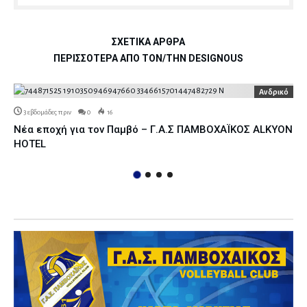
ΣΧΕΤΙΚΆ ΆΡΘΡΑ
ΠΕΡΙΣΣΌΤΕΡΑ ΑΠΌ ΤΟΝ/ΤΗΝ DESIGNOUS
Ανδρικό
3 εβδομάδες πριν
0
17
Ο Juan Manuel Mangini στον Παμβό !