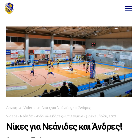
Αρχική
Videos
Νίκες για Νεάνιδες και Άνδρες!
Videos
-
Νεάνιδες
-
Ανδρικό
-
Ειδήσεις
-
Επιλεγμένα
-
5 Δεκεμβρίου, 2021
Νίκες για Νεάνιδες και Άνδρες!