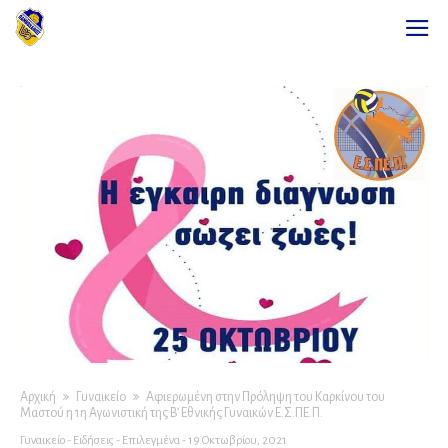
Αρχική
Γυναικείο
Αφιερωμένη στην Πρόληψη του Καρκίνου του
Μαστού η 1η Αγωνιστική της Β’ Εθνικής Γυναικών Ε.Σ.ΠΕ.Π.
Γυναικείο
-
Ειδήσεις
-
Επιλεγμένα
-
19 Οκτωβρίου, 2021