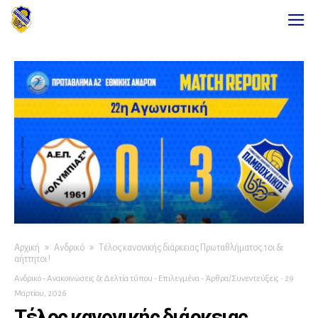
Αρχική
Ανδρικό
Τέλος κανονικής διάρκειας Πρωταθλήματος.1οι &
αήττητοι !
Ανδρικό
-
Ανακοινώσεις & Δελτία τύπου
-
Επιλεγμένα
-
Άρθρα/Συνεντεύξεις
-
29
Μαρτίου, 2026
Τέλος κανονικής διάρκειας