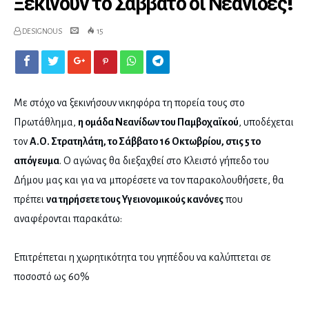
Ξεκινούν το Σάββατο οι Νεανίδες!
DESIGNOUS
15
Mε στόχο να ξεκινήσουν νικηφόρα τη πορεία τους στο
Πρωτάθλημα,
η ομάδα Νεανίδων του Παμβοχαϊκού
, υποδέχεται
τον
Α.Ο. Στρατηλάτη, το Σάββατο 16 Οκτωβρίου, στις 5 το
απόγευμα
. Ο αγώνας θα διεξαχθεί στο Κλειστό γήπεδο του
Δήμου μας και για να μπορέσετε να τον παρακολουθήσετε, θα
πρέπει
να τηρήσετε τους Υγειονομικούς κανόνες
που
αναφέρονται παρακάτω:
Επιτρέπεται η χωρητικότητα του γηπέδου να καλύπτεται σε
ποσοστό ως 60%