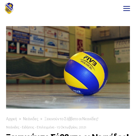
Αρχική
Νεάνιδες
Ξεκινούν το Σάββατο οι Νεανίδες!
Νεάνιδες
-
Ειδήσεις
-
Επιλεγμένα
-
15 Οκτωβρίου, 2021