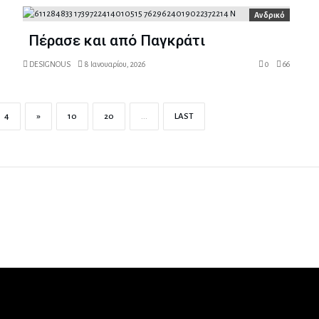
Ανδρικό
Πέρασε και από Παγκράτι
DESIGNOUS
8 Ιανουαρίου, 2026
0
66
4
»
10
20
...
LAST