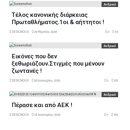
Ανδρικό
Τέλος κανονικής διάρκειας
Πρωταθλήματος.1οι & αήττητοι !
DESIGNOUS
29 Μαρτίου, 2026
0
59
Ανδρικό
Εικόνες που δεν
ξεθωριάζουν.Στιγμές που μένουν
ζωντανές !
DESIGNOUS
26 Ιανουαρίου, 2026
0
88
Ανδρικό
Πέρασε και από ΑΕΚ !
DESIGNOUS
18 Ιανουαρίου, 2026
0
165