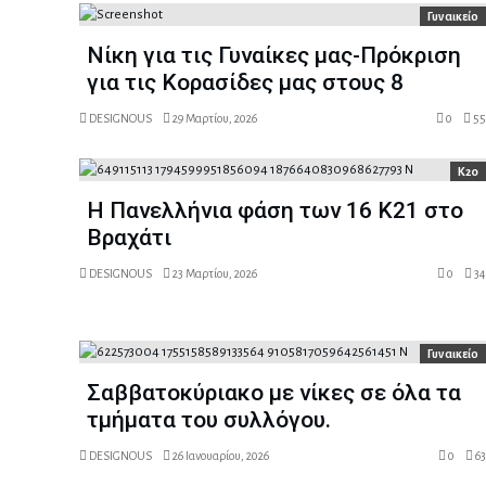
Γυναικείο
Νίκη για τις Γυναίκες μας-Πρόκριση
για τις Κορασίδες μας στους 8
DESIGNOUS
29 Μαρτίου, 2026
0
55
Κ20
Η Πανελλήνια φάση των 16 Κ21 στο
Βραχάτι
DESIGNOUS
23 Μαρτίου, 2026
0
34
Γυναικείο
Σαββατοκύριακο με νίκες σε όλα τα
τμήματα του συλλόγου.
DESIGNOUS
26 Ιανουαρίου, 2026
0
63