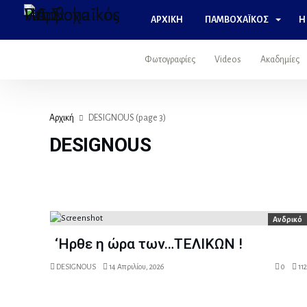
ΑΡΧΙΚΉ
ΠΑΜΒΟΧΑΪΚΌΣ
Η
Φωτογραφίες
Videos
Ακαδημίες
Αρχική
DESIGNOUS
(page 3)
DESIGNOUS
Ανδρικό
‘Ηρθε η ώρα των…ΤΕΛΙΚΩΝ !
DESIGNOUS
14 Απριλίου, 2026
0
112