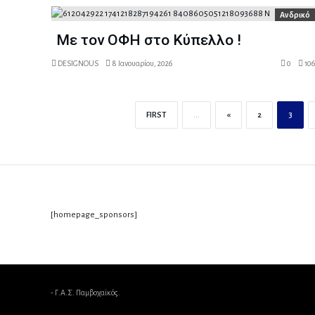
Ανδρικό
Με τον ΟΦΗ στο Κύπελλο !
DESIGNOUS
8 Ιανουαρίου, 2026
0
106
FIRST
...
«
2
3
[homepage_sponsors]
- Γ.Α.Σ. Παμβοχαϊκός.